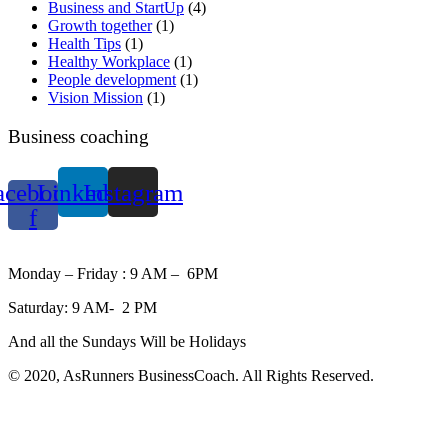
Business and StartUp
(4)
Growth together
(1)
Health Tips
(1)
Healthy Workplace
(1)
People development
(1)
Vision Mission
(1)
Business coaching
acebook-
Linkedin
Instagram
f
WORKING HOURS
Monday – Friday : 9 AM – 6PM
Saturday: 9 AM- 2 PM
And all the Sundays Will be Holidays
© 2020, AsRunners BusinessCoach. All Rights Reserved.