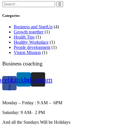
Categories
Business and StartUp
(4)
Growth together
(1)
Health Tips
(1)
Healthy Workplace
(1)
People development
(1)
Vision Mission
(1)
Business coaching
acebook-
Linkedin
Instagram
f
WORKING HOURS
Monday – Friday : 9 AM – 6PM
Saturday: 9 AM- 2 PM
And all the Sundays Will be Holidays