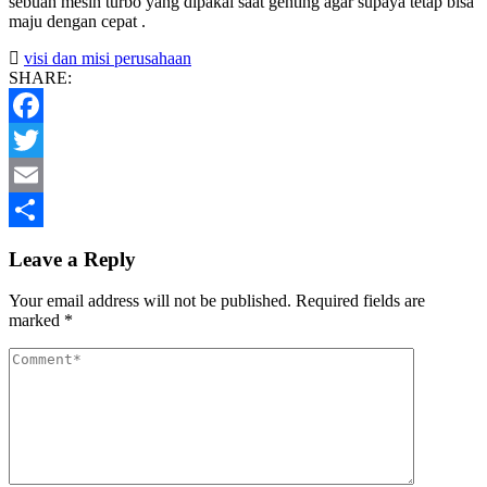
sebuah mesin turbo yang dipakai saat genting agar supaya tetap bisa
maju dengan cepat .
visi dan misi perusahaan
SHARE:
Facebook
Twitter
Email
Share
Leave a Reply
Your email address will not be published.
Required fields are
marked
*