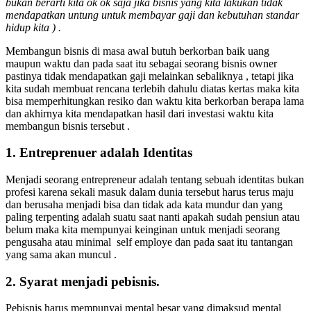
bukan berarti kita ok ok saja jika bisnis yang kita lakukan tidak
mendapatkan untung untuk membayar gaji dan kebutuhan standar
hidup kita ) .
Membangun bisnis di masa awal butuh berkorban baik uang
maupun waktu dan pada saat itu sebagai seorang bisnis owner
pastinya tidak mendapatkan gaji melainkan sebaliknya , tetapi jika
kita sudah membuat rencana terlebih dahulu diatas kertas maka kita
bisa memperhitungkan resiko dan waktu kita berkorban berapa lama
dan akhirnya kita mendapatkan hasil dari investasi waktu kita
membangun bisnis tersebut .
1. Entreprenuer adalah Identitas
Menjadi seorang entrepreneur adalah tentang sebuah identitas bukan
profesi karena sekali masuk dalam dunia tersebut harus terus maju
dan berusaha menjadi bisa dan tidak ada kata mundur dan yang
paling terpenting adalah suatu saat nanti apakah sudah pensiun atau
belum maka kita mempunyai keinginan untuk menjadi seorang
pengusaha atau minimal self employe dan pada saat itu tantangan
yang sama akan muncul .
2. Syarat menjadi pebisnis.
Pebisnis harus mempunyai mental besar yang dimaksud mental