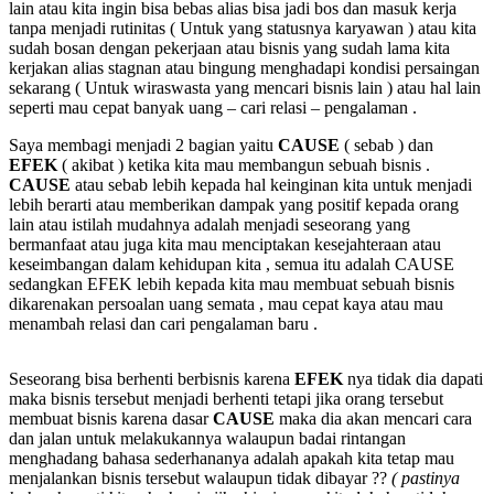
lain atau kita ingin bisa bebas alias bisa jadi bos dan masuk kerja
tanpa menjadi rutinitas ( Untuk yang statusnya karyawan ) atau kita
sudah bosan dengan pekerjaan atau bisnis yang sudah lama kita
kerjakan alias stagnan atau bingung menghadapi kondisi persaingan
sekarang ( Untuk wiraswasta yang mencari bisnis lain ) atau hal lain
seperti mau cepat banyak uang – cari relasi – pengalaman .
Saya membagi menjadi 2 bagian yaitu
CAUSE
( sebab ) dan
EFEK
( akibat ) ketika kita mau membangun sebuah bisnis .
CAUSE
atau sebab lebih kepada hal keinginan kita untuk menjadi
lebih berarti atau memberikan dampak yang positif kepada orang
lain atau istilah mudahnya adalah menjadi seseorang yang
bermanfaat atau juga kita mau menciptakan kesejahteraan atau
keseimbangan dalam kehidupan kita , semua itu adalah
CAUSE
sedangkan
EFEK
lebih kepada kita mau membuat sebuah bisnis
dikarenakan persoalan uang semata , mau cepat kaya atau mau
menambah relasi dan cari pengalaman baru .
Seseorang bisa berhenti berbisnis karena
EFEK
nya tidak dia dapati
maka bisnis tersebut menjadi berhenti tetapi jika orang tersebut
membuat bisnis karena dasar
CAUSE
maka dia akan mencari cara
dan jalan untuk melakukannya walaupun badai rintangan
menghadang bahasa sederhananya adalah apakah kita tetap mau
menjalankan bisnis tersebut walaupun tidak dibayar ??
( pastinya