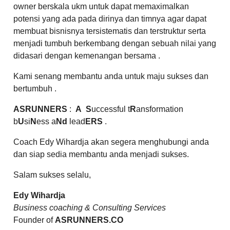
owner berskala ukm untuk dapat memaximalkan
potensi yang ada pada dirinya dan timnya agar dapat
membuat bisnisnya tersistematis dan terstruktur serta
menjadi tumbuh berkembang dengan sebuah nilai yang
didasari dengan kemenangan bersama .
Kami senang membantu anda untuk maju sukses dan
bertumbuh .
ASRUNNERS
:
A
S
uccessful t
R
ansformation
b
U
si
N
ess a
Nd
lead
ERS
.
Coach Edy Wihardja akan segera menghubungi anda
dan siap sedia membantu anda menjadi
sukses
.
Salam sukses selalu,
Edy Wihardja
Business coaching & Consulting Services
Founder of
ASRUNNERS.CO